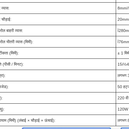
द व्यास:
8mmï
द चौड़ाई:
20mm
रोल बाहरी व्यास:
Ï280
रोल भीतरी व्यास (मिमी):
Ï76m
टीकता (मिमी):
± 1 मिम
ति (पीसी / मिनट):
15ï½4
रा):
लगभग 3
एचजेड):
50 हर्ट
ी):
220 वी
यू):
120W (ट
म (मिमी) (लंबाई × चौड़ाई × ऊंचाई):
लगभग 8