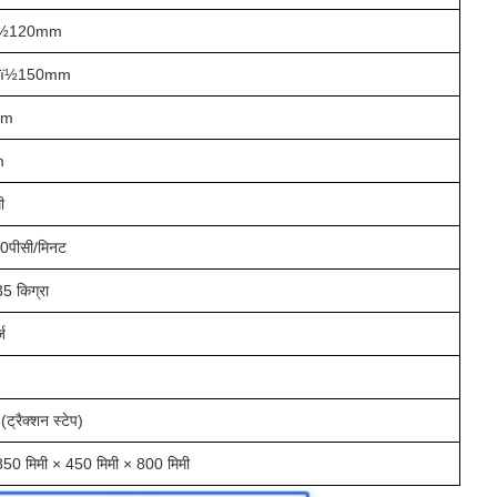
½120mm
ï½150mm
mm
m
ी
0पीसी/मिनट
5 किग्रा
्ज
्रैक्शन स्टेप)
50 मिमी × 450 मिमी × 800 मिमी