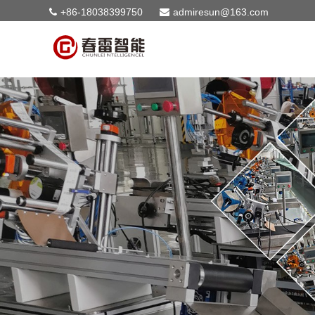
+86-18038399750
admiresun@163.com