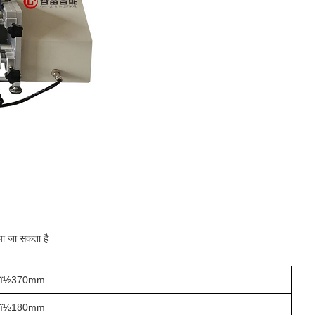
या जा सकता है
ï½370mm
ï½180mm