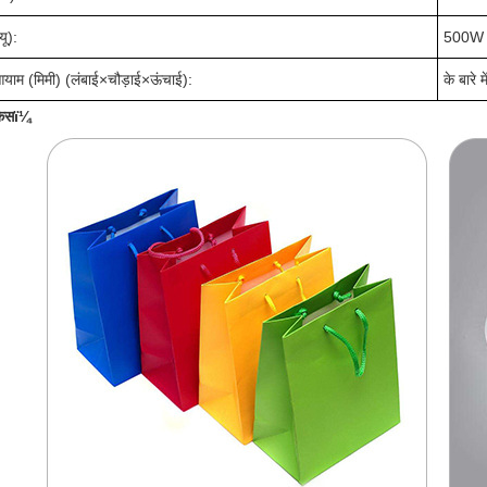
यू):
500W 
ाम (मिमी) (लंबाई
×
चौड़ाई
×
ऊंचाई):
के बारे म
 केसï¼