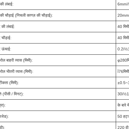
 की लंबाई:
6mmï
 की चौड़ाई (निचली कागज़ की चौड़ाई):
20mmï
द की लंबाई:
4
0 मिम
द चौड़ाई:
4
0 मिम
द ऊंचाई:
0
.2
ï½
रोल बाहरी व्यास (मिमी):
φ
280
म
रोल भीतरी व्यास (मिमी):
Ï76मिम
टीकता (मिमी):
±
0.5~
ति (पीसी / मिनट):
3
0ï½
रा):
के बारे म
एचजेड):
50 हर्ट
वी):
220 वी