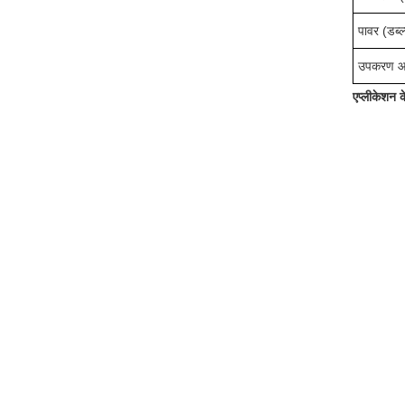
पावर (डब्ल्
उपकरण आय
एप्लीकेशन