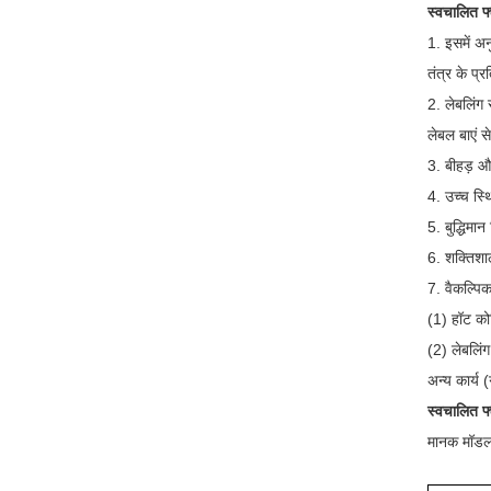
स्वचालित फ
1. इसमें अन
तंत्र के प्
2. लेबलिंग
लेबल बाएं स
3. बीहड़ औ
4. उच्च स्
5. बुद्धिम
6. शक्तिशा
7. वैकल्पि
(1) हॉट कोड
(2) लेबलिंग
अन्य कार्य
स्वचालित फ
मानक मॉडल 