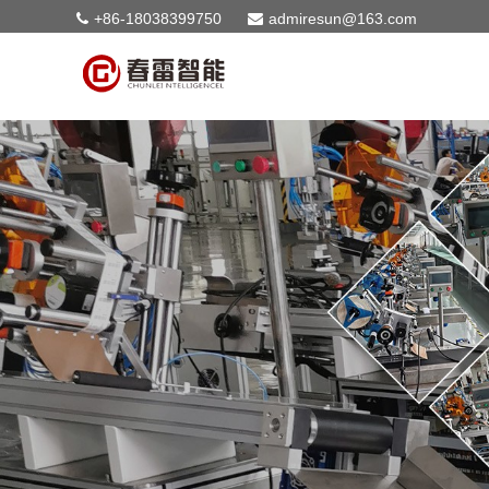
+86-18038399750
admiresun@163.com