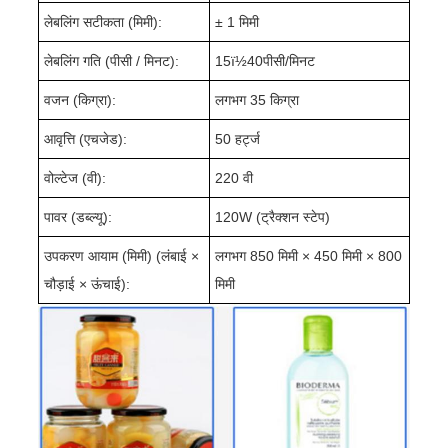
लेबलिंग सटीकता (मिमी):
± 1 मिमी
लेबलिंग गति (पीसी / मिनट):
15ï½40पीसी/मिनट
वजन (किग्रा):
लगभग 35 किग्रा
आवृत्ति (एचजेड):
50 हर्ट्ज
वोल्टेज (वी):
220 वी
पावर (डब्ल्यू):
120W (ट्रैक्शन स्टेप)
उपकरण आयाम (मिमी) (लंबाई ×
लगभग 850 मिमी × 450 मिमी × 800
चौड़ाई × ऊंचाई):
मिमी