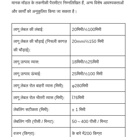
मानक मॉडल के तकनीकी पैरामीटर निम्नलिखित हैं, अन्य विशेष आवश्यकताओं
और कार्यों को अनुकूलित किया जा सकता है।
लागू लेबल की लंबाई:
20
मिमीï½
100
मिमी
लागू लेबल की चौड़ाई (निचली कागज़
20mmï½1
5
0 मिमी
की चौड़ाई):
लागू उत्पाद व्यास:
18
मिमीï½
25
मिमी
लागू उत्पाद ऊंचाई:
25
मिमीï½
10
0 मिमी
लागू लेबल रोल बाहरी व्यास (मिमी):
φ
280
मिमी
लागू लेबल रोल भीतरी व्यास (मिमी):
Ï76मिमी
लेबलिंग सटीकता (मिमी):
± 1 मिमी
लेबलिंग गति (पीसी / मिनट):
50
～
40
0 पीसी / मिनट
वजन (किग्रा):
के बारे में
20
0 किग्रा