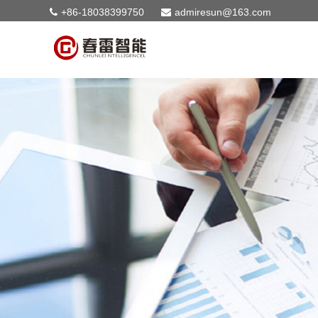
+86-18038399750
admiresun@163.com